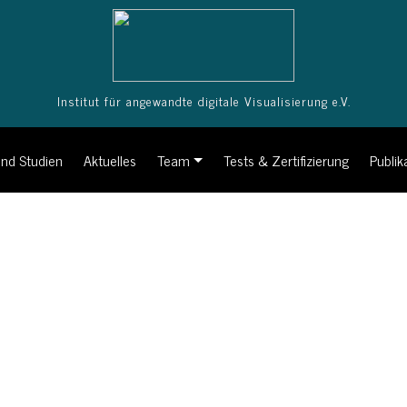
Institut für angewandte digitale Visualisierung e.V.
nd Studien
Aktuelles
Team
Tests & Zertifizierung
Publik