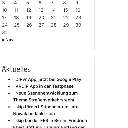
3
4
5
6
7
8
9
10
11
12
13
14
15
16
17
18
19
20
21
22
23
24
25
26
27
28
29
30
31
« Nov.
Aktuelles
DIPvr App, jetzt bei Google Play!
VRDIP App in der Testphase
Neue Szenenentwicklung zum
Thema Straßenverkehrsrecht
skip fördert Stipendiaten: Lara
Nowak bedankt sich
skip bei der FES in Berlin. Friedrich
Ebert Stiftung Tagung: Entlang der